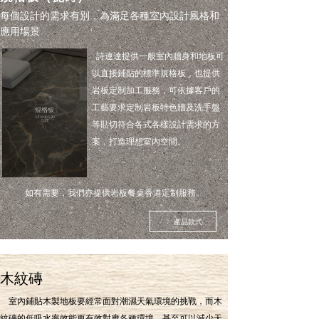
每個設計的需求有別，為滿足各種室內設計風格和
應用場景
詩連達提供一般室內牆身和地板可
以直接鋪貼的標準規格板，也提供
岩板定制加工服務，可依據客戶的
工藝要求定制岩板特色牆及洗手盤
等貼切符合各式各樣設計需求的方
案，打造理想室內空間。
如有需要，我們亦提供岩板餐桌香港定制服務。
產品款式
ꁕ
木紋磚
室內鋪貼木製地板要經常面對潮濕天氣環境的挑戰，而木
紋磚的低吸水率效能更有效對應各種環境，甚至可以減少天