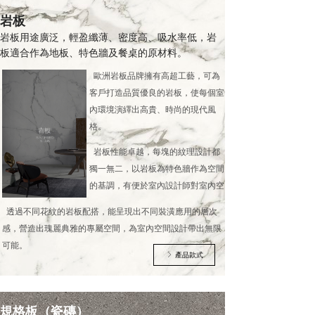
岩板
岩板用途廣泛，輕盈纖薄、密度高、吸水率低，岩
板適合作為地板、特色牆及餐桌的原材料。
歐洲岩板品牌擁有高超工藝，可為
客戶打造品質優良的岩板，使每個室
內環境演繹出高貴、時尚的現代風
格。
岩板性能卓越，每塊的紋理設計都
獨一無二，以岩板為特色牆作為空間
的基調，有便於室內設計師對室內空
間作出全新詮釋。
透過不同花紋的岩板配搭，能呈現出不同裝潢應用的層次
感，營造出瑰麗典雅的專屬空間，為室內空間設計帶出無限
可能。
產品款式
ꁕ
）
規格板（瓷磚