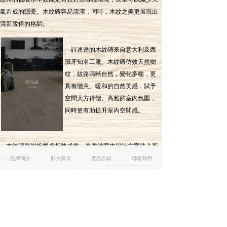
氣造成的隱憂。木紋磚容易清潔，同時，木紋之美更展現出
清新脫俗的格調。
詩連達的木紋磚來自意大利及西
班牙知名工廠。木紋磚仿效天然樹
紋，紋路清晰自然，變化多端，更
具有愜意、暖和的自然美感，賦予
空間大方得體、高雅的室內氛圍，
同時更有助提升室內空間感。
木紋磚與岩板餐桌相映成趣，為香港室內設計方案注入新
的活力。
品牌簡介
影片展示
產品目錄
聯絡我們
產品款式
ꁕ
牆磚