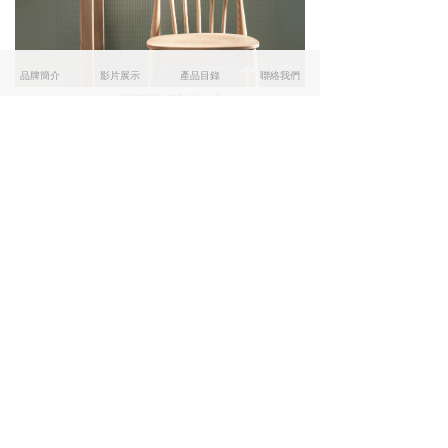
品牌簡介
影片展示
產品目錄
聯絡我們
詩連達．成就你我渴求
友情連結
MAXFINE
BALDOCER
SAIME
TECHLAM
Atlas Plan
1號店: 灣仔駱克道174號 / T: 3618 7817
2號店: 灣仔駱克道172號 / T: 3619 5142
M: 5281 5567
3號店: 旺角砵蘭街280號 / T: 2127 7030
M: 5118 3499
版權所有:
SLENDER European Sintered Slab
Facebook
&
Instagram
本网站由阿里云提供云计算及安全服务