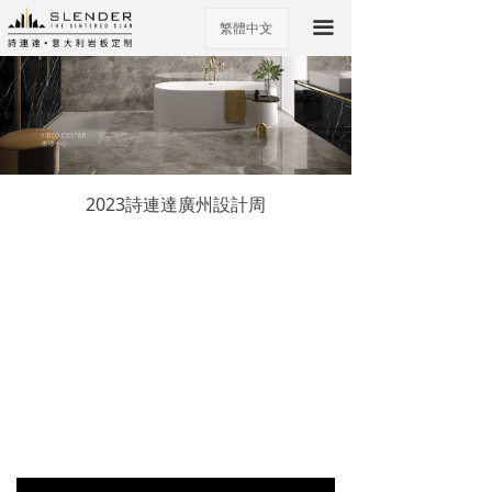
끀
繁體中文
ꀅ
2023詩連達廣州設計周