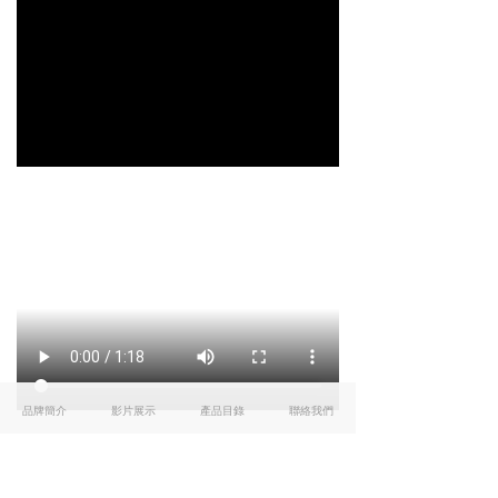
品牌簡介
影片展示
產品目錄
聯絡我們
詩連達．成就你我渴求
友情連結