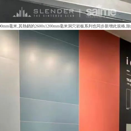
900mm毫米,其熱銷的2600x1200mm毫米洞穴岩板系列也同步新增此規格,除