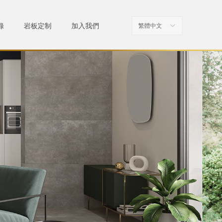
錄
岩板定制
加入我們
繁體中文
ꀅ